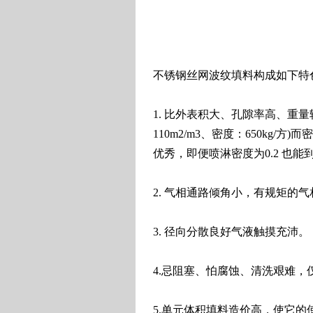
不锈钢丝网波纹填料构成如下特色
1. 比外表积大、孔隙率高、重量
110m2/m3、密度：650kg
优秀，即便喷淋密度为0.2 也
2. 气相通路倾角小，有规矩的
3. 径向分散良好气液触摸充沛。
4.忌阻塞、怕腐蚀、清洗艰难，
5.单元体积填料造价高，使它的