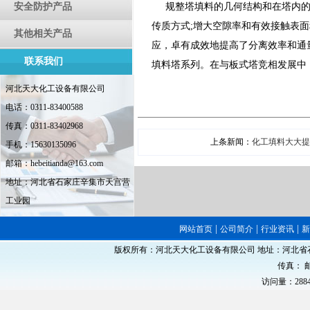
安全防护产品
规整塔填料的几何结构和在塔内的
传质方式;增大空隙率和有效接触表面
其他相关产品
应，卓有成效地提高了分离效率和通
联系我们
填料塔系列。在与板式塔竞相发展中
河北天大化工设备有限公司
电话：0311-83400588
传真：0311-83402968
上条新闻：
化工填料大大提
手机：15630135096
邮箱：hebeitianda@163.com
地址：河北省石家庄辛集市天宫营
工业园
|
|
|
网站首页
公司简介
行业资讯
版权所有：河北天大化工设备有限公司 地址：河北省石家庄
传真： 邮
访问量：288