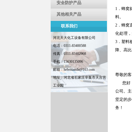
安全防护产品
1．蜂窝
其他相关产品
料。
2．蜂窝
联系我们
化处理
河北天大化工设备有限公司
3．塑料
电话：0311-83400588
降、高比
传真：0311-83402968
手机：15630135096
邮箱：hebeitianda@163.com
尊敬的
地址：河北省石家庄辛集市天宫营
您好，
工业园
公司。主
坚定的步
务！